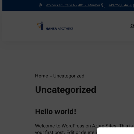
Wolbecker Straße 65
,
48155
Münster
+49-251/6 44 98
O
Home
»
Uncategorized
Uncategorized
Hello world!
Welcome to WordPress on Azure Sites. This is
your first post. Edit or delete it, then start writi