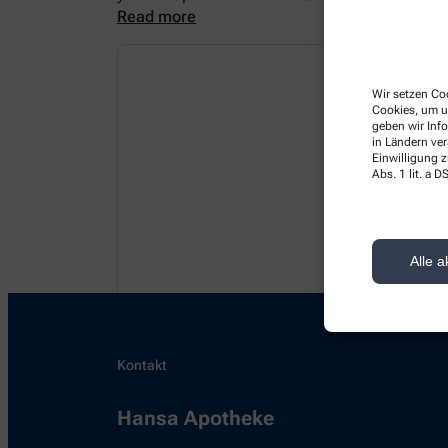
Read more
Wir setzen Coo
Cookies, um u
geben wir Inf
in Ländern ve
Einwilligung z
Abs. 1 lit. a
Alle a
Kontakt
Hansa Apotheke