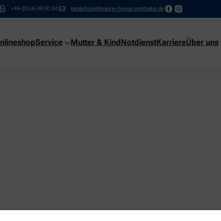
+49-251/6 09 00 04
bestellung@meine-hansa-apotheke.de
nlineshop
Service
Mutter & Kind
Notdienst
Karriere
Über uns
ng!