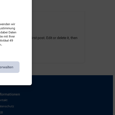
erwenden wir
 Zustimmung
 dabei Daten
e mit Ihrer
tes. This is your first post. Edit or delete it, then
Artikel 49
n.
erwalten
nformationen
ntakt
tenschutz
GB