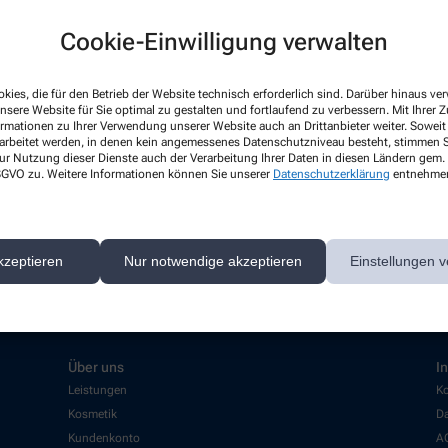
Cookie-Einwilligung verwalten
kies, die für den Betrieb der Website technisch erforderlich sind. Darüber hinaus v
Hello world!
nsere Website für Sie optimal zu gestalten und fortlaufend zu verbessern. Mit Ihrer
ormationen zu Ihrer Verwendung unserer Website auch an Drittanbieter weiter. Soweit
rarbeitet werden, in denen kein angemessenes Datenschutzniveau besteht, stimmen Si
Welcome to WordPress on Azure Si
ur Nutzung dieser Dienste auch der Verarbeitung Ihrer Daten in diesen Ländern gem. 
start writing!
 DSGVO zu. Weitere Informationen können Sie unserer
Datenschutzerklärung
entnehme
Mehr lesen
kzeptieren
Nur notwendige akzeptieren
Einstellungen v
Über uns
I
Leistungen
Ko
Kosmetik
Da
Kundenkonto
A