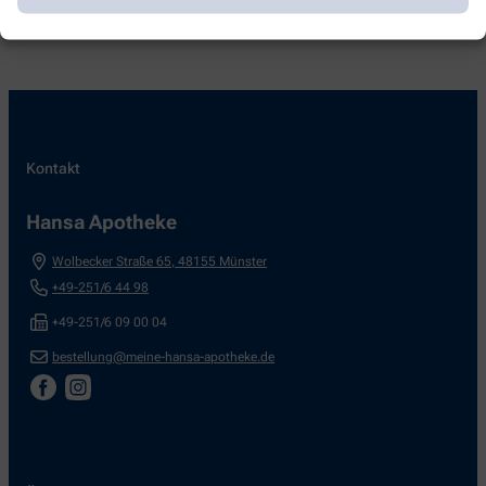
Kontakt
Hansa Apotheke
Wolbecker Straße 65
,
48155
Münster
+49-251/6 44 98
+49-251/6 09 00 04
bestellung@meine-hansa-apotheke.de