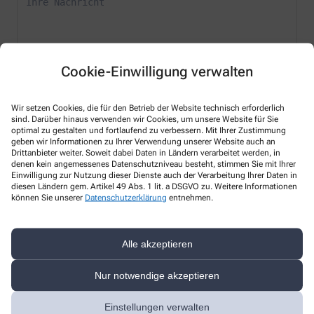
Cookie-Einwilligung verwalten
* Bitte füllen Sie die Pflichtfelder aus
Wir setzen Cookies, die für den Betrieb der Website technisch erforderlich
Ich erkläre mich damit einverstanden, dass die von mir angegebenen
sind. Darüber hinaus verwenden wir Cookies, um unsere Website für Sie
optimal zu gestalten und fortlaufend zu verbessern. Mit Ihrer Zustimmung
Daten elektronisch erfasst und gespeichert und meine Daten an die
geben wir Informationen zu Ihrer Verwendung unserer Website auch an
von mir ausgesuchte Apotheke übergeben werden. Rechtsgrundlage
Drittanbieter weiter. Soweit dabei Daten in Ländern verarbeitet werden, in
der Verarbeitung ist Art. 6 Abs. 1 lit. a DS-GVO. Die Einwilligung kann
denen kein angemessenes Datenschutzniveau besteht, stimmen Sie mit Ihrer
jederzeit widerrufen werden, z.B. per E-Mail an
bestellung@meine-
Einwilligung zur Nutzung dieser Dienste auch der Verarbeitung Ihrer Daten in
hansa-apotheke.de
.
diesen Ländern gem. Artikel 49 Abs. 1 lit. a DSGVO zu. Weitere Informationen
können Sie unserer
Datenschutzerklärung
entnehmen.
Ihre Daten werden ausschließlich zur Bearbeitung Ihrer Anfrage
verwendet. Weitere Informationen zum Datenschutz finden Sie unter
folgendem Link:
Datenschutz
.
Alle akzeptieren
Sind Sie ein Mensch? Dann wählen Sie bitte
den Schlüssel
Nur notwendige akzeptieren
Einstellungen verwalten